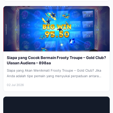
Siapa yang Cocok Bermain Frooty Troupe – Gold Club?
Ulasan Audiens – 898aa
Siapa yang Akan Menikmati Frooty Troupe – Gold Club? Jika
Anda adalah tipe pemain yang menyukai perpaduan antara
nuansa klasik...
02 Jul 2026