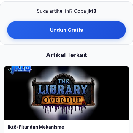
Suka artikel ini? Coba
jkt8
Unduh Gratis
Artikel Terkait
jkt8: Fitur dan Mekanisme